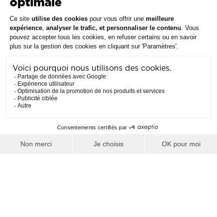
Contacter un conseiller
EN +
PROFITEZ DES MEILLEURES RÉDUCTIONS CHEZ
NOS PARTENAIRES !
LOCATION MATÉRIEL
Voir les partenaires
Que vous soyez
ski
ou
snow
, on vous
accompagne dans toutes vos
descentes et