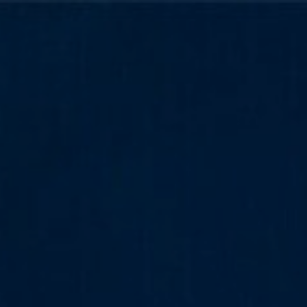
Hiver
Été
Hiver
Été