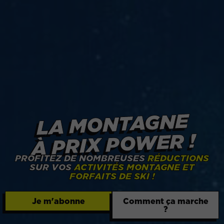
LA MONTAGNE
À PRIX POWER !
PROFITEZ DE NOMBREUSES
RÉDUCTIONS
SUR VOS
ACTIVITÉS MONTAGNE ET
FORFAITS DE SKI !
Je m'abonne
Comment ça marche
?