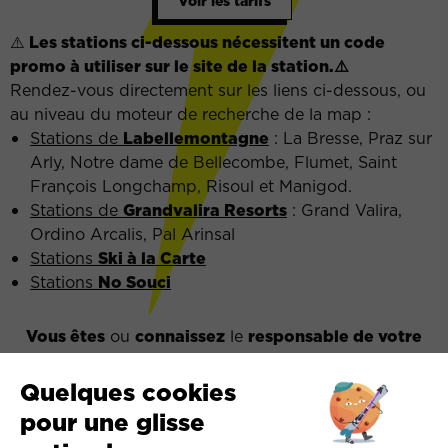
Voir les tarifs
⚠️
Les stations ci-dessous nécessitent un code
promo à utiliser sur le site de la station.⚠️
Rendez-vous directement sur les liens ci-dessous, ou
au niveau du moteur de recherche de la map :
Stations de
Labellemontagne
: La Bresse, Praz sur
Arly, Notre dame de Bellecombe, Flumet, Saint
François Longchamp, Risoul et Manigod.
Stations de
Grandvalira Resorts
: Grand Valira,
Ordino Arcalis, Pal Arinsal
Stations
Ski à la Carte
Stations
No Souci
Vous êtes
ou
connaissez
le
responsable de votre
CSE, PME, Association ou Club ?
Contactez un conseiller
pour obtenir le code
organisation qui vous permettra d’adhérer à
l’offre
Extrême !