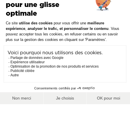
ont donc cette
première possibilité.
Une navette assure
tous les
déplacements
jusqu’au télésiège
de La Féclaz. Elle
est gratuite pour les
skieurs qui
présentent un
forfait en cours de
validité.