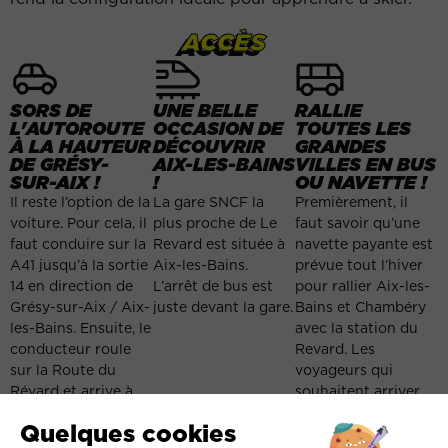
ACCÈS
SORS DE
UNE BELLE
RALLIE
L'AUTOROUTE
OCCASION DE
TOUTES LES
À LA HAUTEUR
DÉCOUVRIR
GRANDES
DE GRÉSY-
AIX-LES-BAINS
VILLES EN BUS
SUR-AIX !
!
OU NAVETTE !
Il reste l’option de la
La gare SNCF la
Premièrement, il
voiture. Pour cela, il
plus proche de Le
faut savoir qu’une
faut conduire sur la
Revard est située à
navette payante est
A41 jusqu’à la sortie
Aix-les-Bains.
prévue tout l’hiver
14 en direction de
L’arrêt de bus est
pour rallier Aix-les-
Grésy-sur-Aix / Aix-
juste devant la gare.
Bains et Chambéry
les-Bains. Ensuite, le
avec la station du
conducteur roule
Revard. Les
sur la Route du
voyageurs qui
Révard et arrive à
souhaitent arriver
destination.
par ces villes, en
train ou en avion,