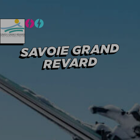
Hiver
Été
Hiver
Été
SAVOIE GRAND
REVARD