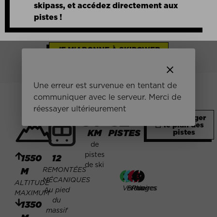
skipass, et accédez directement aux
pistes !
JE M'ABONNE À SKIPOWER
clear
Une erreur est survenue en tentant de
EN CHIFFRES
communiquer avec le serveur. Merci de
réessayer ultérieurement
36
32
Télécharger
le plan des
KM
PISTES
pistes
de
pistes
1550
12
de ski
REMONTÉES
M
7
13
9
3
MÉCANIQUES
ALTITUDE
Vertes
Bleues
Rouges
Noires
Au pied
MAXIMUM
du
1350
massif