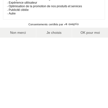
GAGNEZ DU TEMPS !
Une fois votre forfait de ski en poche, accédez
directement
aux pistes, sans passer par les caisses des remontées
mécaniques.
PRÈS DE 150 STATIONS PARTENAIRES