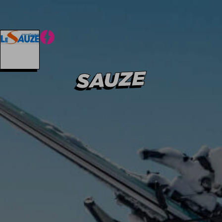
Hiver
Été
Hiver
Été
SAUZE