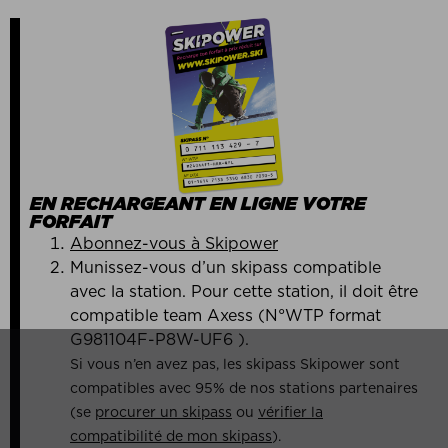
EN RECHARGEANT EN LIGNE VOTRE
FORFAIT
Abonnez-vous à Skipower
Munissez-vous d’un skipass compatible
avec la station. Pour cette station, il doit être
compatible team Axess (N°WTP format
G981104F-P8W-UF6 ).
Si vous n’en avez pas, les skipass Skipower sont
compatibles avec 95% de nos stations partenaires
(se
procurer un skipass
ou
vérifier la
compatibilité de mon skipass
).