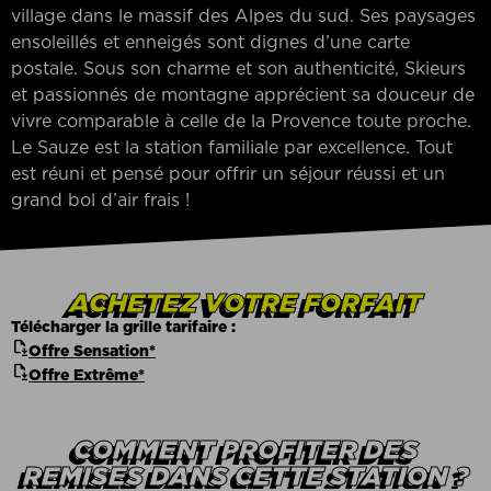
village dans le massif des Alpes du sud. Ses paysages
ensoleillés et enneigés sont dignes d’une carte
postale. Sous son charme et son authenticité, Skieurs
et passionnés de montagne apprécient sa douceur de
vivre comparable à celle de la Provence toute proche.
Le Sauze est la station familiale par excellence. Tout
est réuni et pensé pour offrir un séjour réussi et un
grand bol d’air frais !
ACHETEZ VOTRE FORFAIT
Télécharger la grille tarifaire :
file_save
Offre Sensation*
file_save
Offre Extrême*
COMMENT PROFITER DES
REMISES DANS CETTE STATION ?