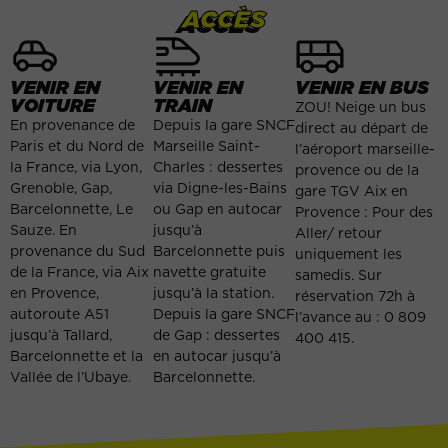
ACCÈS
VENIR EN
VENIR EN
VENIR EN BUS
VOITURE
TRAIN
ZOU! Neige un bus
En provenance de
Depuis la gare SNCF
direct au départ de
Paris et du Nord de
Marseille Saint-
l’aéroport marseille-
la France, via Lyon,
Charles : dessertes
provence ou de la
Grenoble, Gap,
via Digne-les-Bains
gare TGV Aix en
Barcelonnette, Le
ou Gap en autocar
Provence : Pour des
Sauze. En
jusqu’à
Aller/ retour
provenance du Sud
Barcelonnette puis
uniquement les
de la France, via Aix
navette gratuite
samedis. Sur
en Provence,
jusqu’à la station.
réservation 72h à
autoroute A51
Depuis la gare SNCF
l’avance au : 0 809
jusqu’à Tallard,
de Gap : dessertes
400 415.
Barcelonnette et la
en autocar jusqu’à
Vallée de l’Ubaye.
Barcelonnette.