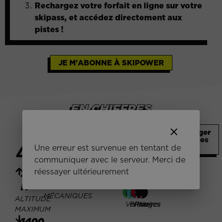
Rechargez votre forfait en ligne sur votre
skipass, et accédez directement aux
pistes !
JE M'ABONNE À SKIPOWER
EN CHIFFRES
65
34
clear
Télécharger
le plan des
KM
PISTES
pistes
Une erreur est survenue en tentant de
communiquer avec le serveur. Merci de
de
pistes
réessayer ultérieurement
2400
21
de ski
REMONTÉES
M
6
12
14
2
MÉCANIQUES
ALTITUDE
Vertes
Bleues
Rouges
Noires
MAXIMUM
1400