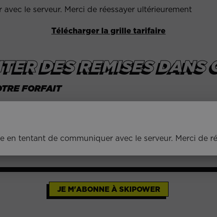
avec le serveur. Merci de réessayer ultérieurement
Télécharger la grille tarifaire
TER DES REMISES DANS C
OTRE FORFAIT
tible avec la station. Pour cette station, il doit être co
kipower sont compatibles avec 95% de nos stations partenaires (s
e en tentant de communiquer avec le serveur. Merci de r
e sur votre skipass, et accédez directement aux pistes !
JE M'ABONNE À SKIPOWER