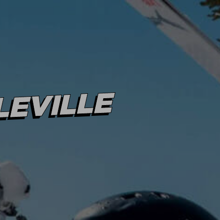
CT
NOTRE HISTOIRE
Une erreur est
survenue en tentant de
communiquer avec le
serveur. Merci de
réessayer
ultérieurement
LEVILLE