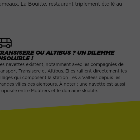
hameaux. La Bouitte, restaurant triplement étoilé au
TRANSISERE OU ALTIBUS ? UN DILEMME
NSOLUBLE !
es navettes existent, notamment avec les compagnies de
ransport Transisere et Altibus. Elles rallient directement les
illages qui composent la station Les 3 Vallées depuis les
randes villes des alentours. À noter : une navette est aussi
roposée entre Moûtiers et le domaine skiable.