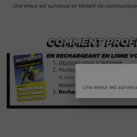
Une erreur est survenue en tentant de communiquer 
COMMENT PROFI
EN RECHARGEANT EN LIGNE V
Abonnez-vous à Skipower
Munissez-vous d’un skipass compa
Si vous n’en avez pas, les skipass S
skipass
).
Une erreur est survenu
Rechargez votre forfait en lign