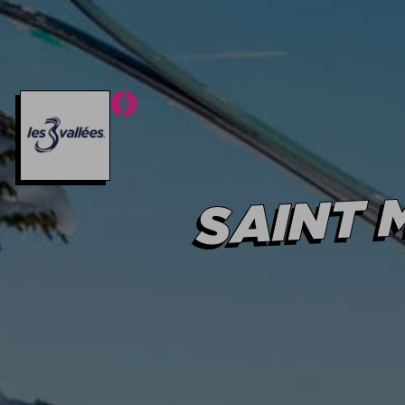
Hiver
Été
OFFRES
STATIONS
Hiver
Été
SAINT 