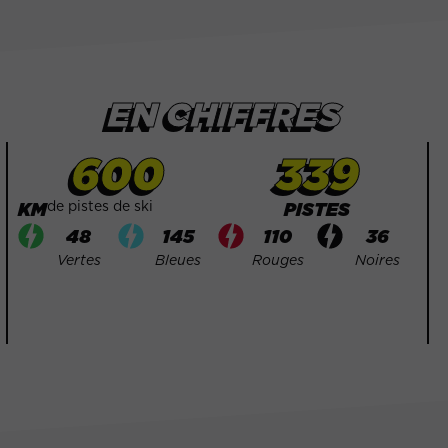
EN CHIFFRES
600
339
de pistes de ski
KM
PISTES
48
145
110
36
Vertes
Bleues
Rouges
Noires