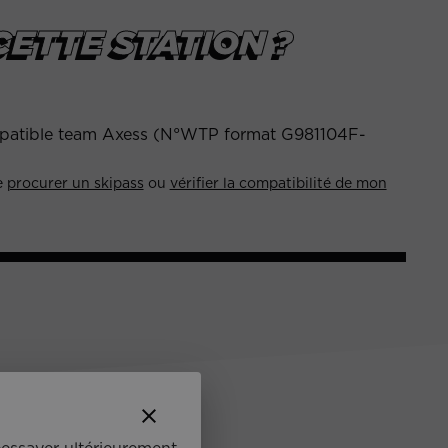
ETTE STATION ?
 compatible team Axess (N°WTP format G981104F-
e
procurer un skipass
ou
vérifier la compatibilité de mon
clear