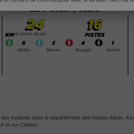
e en tentant de communiquer avec le serveur. Merci de r
EN CHIFFRES
24
16
de pistes de ski
KM
PISTES
8
3
4
1
Vertes
Bleues
Rouges
Noires
d des Autanes dans le département des Hautes-Alpes. Aux 
 et sur Chaillol.