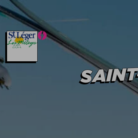
Hiver
Été
OFFRES
STATIONS
Hiver
Été
SAINT