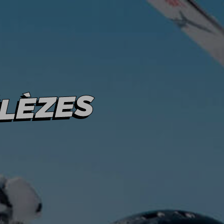
CT
NOTRE HISTOIRE
Une erreur est
survenue en tentant de
communiquer avec le
serveur. Merci de
réessayer
ultérieurement
ÉLÈZES