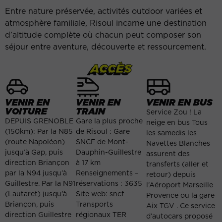
Entre nature préservée, activités outdoor variées et
atmosphère familiale, Risoul incarne une destination
d’altitude complète où chacun peut composer son
séjour entre aventure, découverte et ressourcement.
ACCÈS
VENIR EN
VENIR EN
VENIR EN BUS
VOITURE
TRAIN
Service Zou ! La
DEPUIS GRENOBLE
Gare la plus proche
neige en bus Tous
(150km): Par la N85
de Risoul : Gare
les samedis les
(route Napoléon)
SNCF de Mont-
Navettes Blanches
jusqu’à Gap, puis
Dauphin-Guillestre
assurent des
direction Briançon
à 17 km
transferts (aller et
par la N94 jusqu’à
Renseignements –
retour) depuis
Guillestre. Par la N91
réservations : 3635
l’Aéroport Marseille
(Lautaret) jusqu’à
Site web: sncf
Provence ou la gare
Briançon, puis
Transports
Aix TGV . Ce service
direction Guillestre
régionaux TER
d’autocars proposé