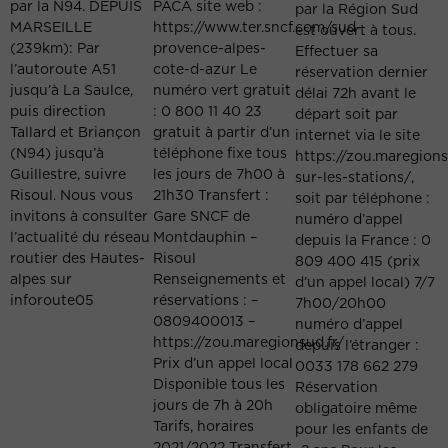
par la N94. DEPUIS
PACA site web :
par la Région Sud
MARSEILLE
https://www.ter.sncf.com/sud-
est ouvert à tous.
(239km): Par
provence-alpes-
Effectuer sa
l’autoroute A51
cote-d-azur Le
réservation dernier
jusqu’à La Saulce,
numéro vert gratuit
délai 72h avant le
puis direction
: 0 800 11 40 23
départ soit par
Tallard et Briançon
gratuit à partir d’un
internet via le site
(N94) jusqu’à
téléphone fixe tous
https://zou.maregions
Guillestre, suivre
les jours de 7h00 à
sur-les-stations/,
Risoul. Nous vous
21h30 Transfert :
soit par téléphone :
invitons à consulter
Gare SNCF de
numéro d’appel
l’actualité du réseau
Montdauphin –
depuis la France : 0
routier des Hautes-
Risoul
809 400 415 (prix
alpes sur
Renseignements et
d’un appel local) 7/7
inforoute05
réservations : –
7h00/20h00
0809400013 –
numéro d’appel
https://zou.maregionsud.fr/
depuis l’étranger :
Prix d’un appel local
0033 178 662 279
Disponible tous les
Réservation
jours de 7h à 20h
obligatoire même
Tarifs, horaires
pour les enfants de
2021/2022 Transfert