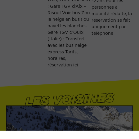
-2 ans Pour les
: Gare TGV d’Aix –
personnes à
Risoul Voir bus Zou
mobilité réduite, la
la neige en bus ! ou
réservation se fait
navettes blanches.
uniquement par
Gare TGV d’Oulx
téléphone
(Italie) : Transfert
avec les bus neige
express Tarifs,
horaires,
réservation ici .
LES VOISINES