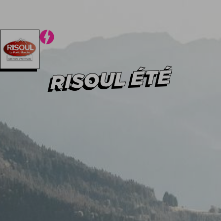
Hiver
Été
Hiver
Été
RISOUL ÉTÉ