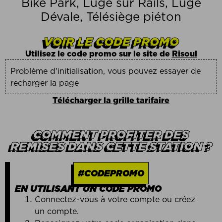
Bike Park, Luge sur Rails, Luge
Dévale, Télésiège piéton
VOIR LE CODE PROMO
Utilisez le code promo sur le site de
Risoul
Problème d'initialisation, vous pouvez essayer de
recharger la page
Télécharger la grille tarifaire
COMMENT PROFITER DES
REMISES DANS CETTE STATION ?
#CODEPROMO
EN UTILISANT UN CODE PROMO
Connectez-vous à votre compte ou créez
un compte.