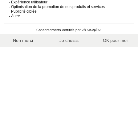
GAGNEZ DU TEMPS !
Une fois votre forfait de ski en poche, accédez
directement
aux pistes, sans passer par les caisses des remontées
mécaniques.
PRÈS DE 150 STATIONS PARTENAIRES
Partez skier dans la station de votre choix parmi près de 150
stations. L'abonnement Skipower est valable dans plus de