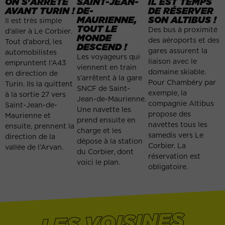
ON S'ARRÊTE
SAINT-JEAN-
IL EST TEMPS
AVANT TURIN !
DE-
DE RÉSERVER
MAURIENNE,
SON ALTIBUS !
Il est très simple
TOUT LE
Des bus à proximité
d’aller à Le Corbier.
MONDE
des aéroports et des
Tout d’abord, les
DESCEND !
gares assurent la
automobilistes
Les voyageurs qui
liaison avec le
empruntent l’A43
viennent en train
domaine skiable.
en direction de
s’arrêtent à la gare
Pour Chambéry par
Turin. Ils la quittent
SNCF de Saint-
exemple, la
à la sortie 27 vers
Jean-de-Maurienne.
compagnie Altibus
Saint-Jean-de-
Une navette les
propose des
Maurienne et
prend ensuite en
navettes tous les
ensuite, prennent la
charge et les
samedis vers Le
direction de la
dépose à la station
Corbier. La
vallée de l’Arvan.
du Corbier, dont
réservation est
voici le plan.
obligatoire.
LES VOISINES