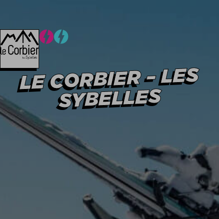
Hiver
Été
Hiver
Été
LE CORBIER – LES
SYBELLES