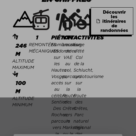
Découvrir
les
itinéraires
de
randonnées
1
1
PIÉTON
VTT
ACTIVITÉS
REMONTÉES
Nombreuses
Location
Luge
246
MÉCANIQUES
randonnées
de
d’été
M
sur
VAE
Col
ALTITUDE
les
au
de la
MAXIMUM
Hautes-
col,
Schlucht,
1
Vosges,
parcours
cyclotourisme
100
accès
sur
sur
au
la
la
M
célèbre
Route
Route
ALTITUDE
Sentier
des
des
MINIMUM
Des
Crêtes
Crêtes,
Roches,
vers
Parc
p
arcours
le
naturel
vers
Markstein
régional
le
ou le
des