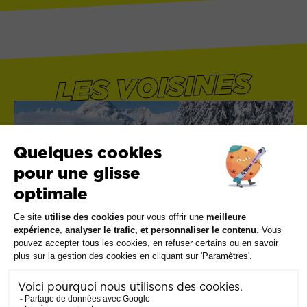
LES VOISINES
CREST-VOLAND / COHENNOZ
A partir de
N.C
Voir les offres