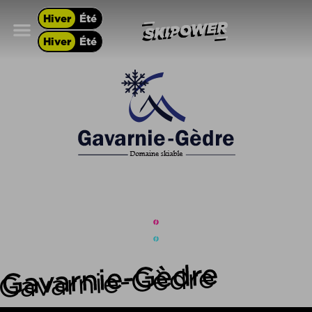
Hiver
Été
Hiver
Été
Gavarnie-Gèdre