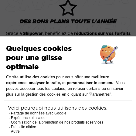
DES BONS PLANS TOUTE L'ANNÉE
Grâce à
Skipower
, bénéficiez de
réductions sur vos forfaits
pouvant aller jusqu’à -50%!