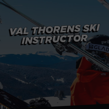
Hiver
Été
Hiver
Été
VAL THORENS SKI
INSTRUCTOR