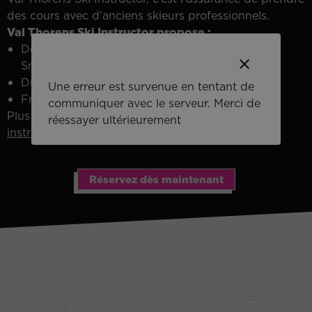
des cours avec d’anciens skieurs professionnels.
Val Thorens Ski Instructor propose :
Des cours pour adultes et enfants (Ski &
clear
Snoawbord)
Du freestyle
Une erreur est survenue en tentant de
Freeride / Randonnée
communiquer avec le serveur. Merci de
Plus d’infos sur le site
https://valthorens-ski-
réessayer ultérieurement
instructor.com/
Réservez dès maintenant