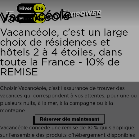
Vacancéole
Hiver
Été
Hiver
Été
Vacancéole,
c’est un large
choix de résidences et
hôtels 2 à 4 étoiles, dans
toute la France - 10% de
REMISE
Choisir Vacancéole, c’est l’assurance de trouver des
vacances qui correspondent à vos attentes, pour une ou
plusieurs nuits, à la mer, à la campagne ou à la
montagne.
Réserver dès maintenant
Vacancéole concède une remise de 10 % qui s’applique
sur l’ensemble des produits d’hébergement disponibles