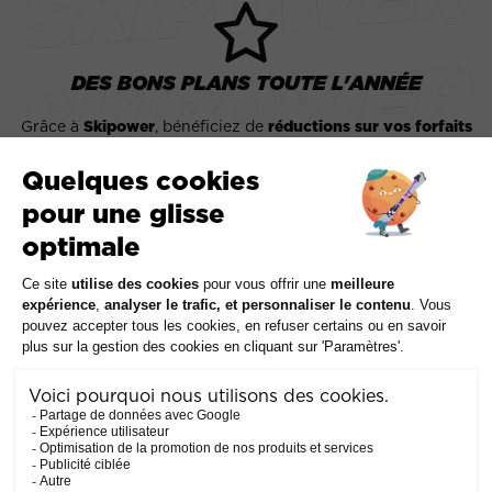
DES BONS PLANS TOUTE L'ANNÉE
Grâce à
Skipower
, bénéficiez de
réductions sur vos forfaits
pouvant aller jusqu’à -50%!