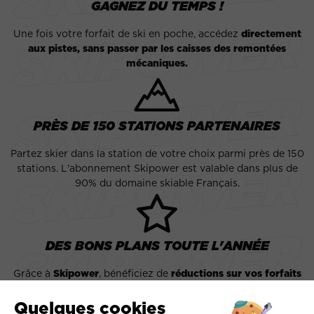
GAGNEZ DU TEMPS !
Une fois votre forfait de ski en poche, accédez
directement
aux pistes, sans passer par les caisses des remontées
mécaniques.
PRÈS DE 150 STATIONS PARTENAIRES
Partez skier dans la station de votre choix parmi près de 150
stations. L'abonnement Skipower est valable dans plus de
90% du domaine skiable Français.
DES BONS PLANS TOUTE L'ANNÉE
Grâce à
Skipower
, bénéficiez de
réductions sur vos forfaits
pouvant aller jusqu’à -50%!