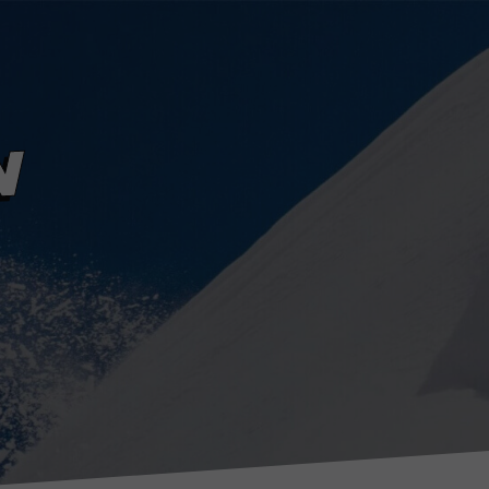
CT
NOTRE HISTOIRE
Une erreur est
survenue en tentant de
communiquer avec le
serveur. Merci de
N
réessayer
ultérieurement