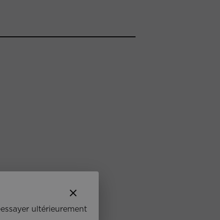
clear
éessayer ultérieurement