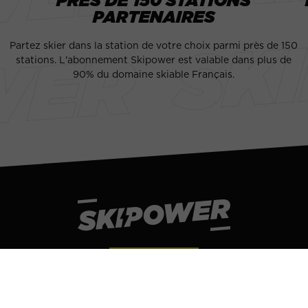
PARTENAIRES
Partez skier dans la station de votre choix parmi près de 150
stations. L'abonnement Skipower est valable dans plus de
90% du domaine skiable Français.