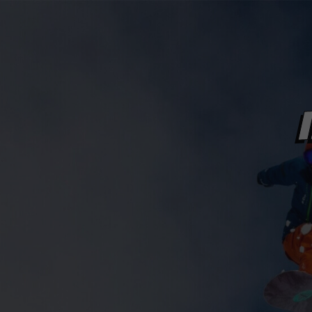
Hiver
Été
OFFRES
STATIONS
Hiver
Été