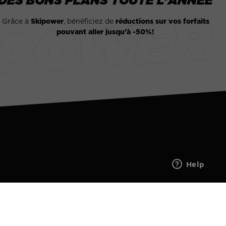
Grâce à
Skipower
, bénéficiez de
réductions sur vos forfaits
pouvant aller jusqu’à -50%!