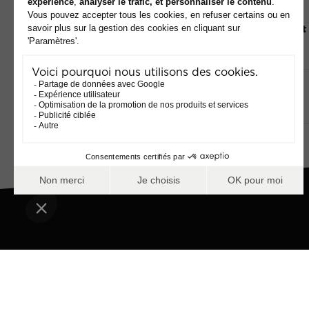
Une fois votre forfait de ski en poche, accédez
directement
aux pistes, sans passer par les caisses des remontées
mécaniques.